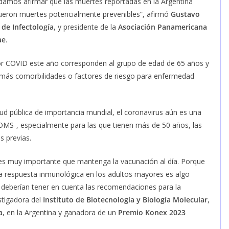
damos afirmar que las muertes reportadas en la Argentina
fueron muertes potencialmente prevenibles”, afirmó
Gustavo
de Infectología
, y presidente de la
Asociación Panamericana
ae
.
por COVID este año corresponden al grupo de edad de 65 años y
o más comorbilidades o factores de riesgo para enfermedad
ud pública de importancia mundial, el coronavirus aún es una
 OMS-, especialmente para las que tienen más de 50 años, las
s previas.
s muy importante que mantenga la vacunación al día. Porque
la respuesta inmunológica en los adultos mayores es algo
deberían tener en cuenta las recomendaciones para la
estigadora del
Instituto de Biotecnología y Biología Molecular
,
a
, en la Argentina y ganadora de un
Premio Konex 2023