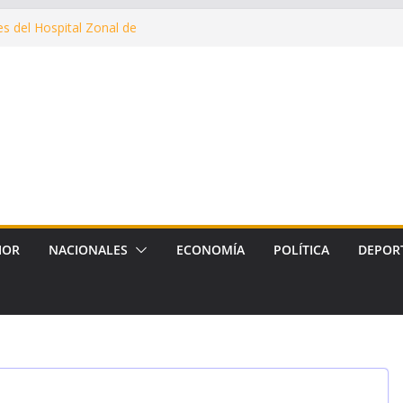
erna en Fernández
nes del Hospital Zonal de
cusaciones cruzadas de
 la intervención de la Dirección
mantenimiento de calles con
uerto, Vinalar, Juan XXIII y
 drenajes pluviales
IOR
NACIONALES
ECONOMÍA
POLÍTICA
DEPOR