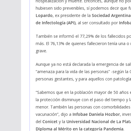
hospitalización y muerte. Entonces, aunque no po
hubiesen sido prevenibles, sí podemos decir que 
Lopardo
, ex presidente de la
Sociedad Argentina 
de Infectología (API)
, al ser consultado por
Infob
También se informó el 77,29% de los fallecidos 
más. El 76,13% de quienes fallecieron tenía una 
grave.
Aunque ya no está declarada la emergencia de sal
“amenaza para la vida de las personas” -según la
personas gestantes, y para aquellos con patología
“Sabemos que en la población mayor de 50 años e
la protección disminuye con el paso del tiempo y 
menor. También las personas con comorbilidades 
vacunación”, dijo a
Infobae
Daniela Hozbor
, inv
del
Conicet
y la
Universidad Nacional de La Plat
Diploma al Mérito en la categoría Pandemia
.