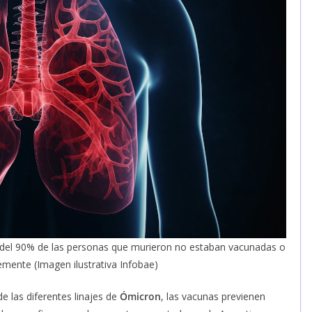
 del 90% de las personas que murieron no estaban vacunadas o
emente (Imagen ilustrativa Infobae)
e las diferentes linajes de
Ómicron
, las vacunas previenen