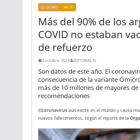
LO ÚLTIMO
SALUD
Más del 90% de los a
COVID no estaban vac
de refuerzo
3 octubre, 2023
EDITORIAL FL
Son datos de este año. El coronav
consecuencia de la variante Ómicro
más de 10 millones de mayores de 5
recomendaciones
El
coronavirus
aún existe en el mundo y causa mue
nuevos fallecimientos, según el reporte de la
Orga