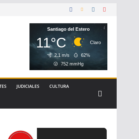
Santiago del Estero
11°C
Claro
2.1 m/s
62%
752
mmHg
TES
JUDICIALES
CULTURA