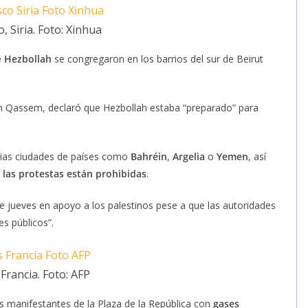
 Siria. Foto: Xinhua
e
Hezbollah
se congregaron en los barrios del sur de Beirut
im Qassem, declaró que Hezbollah estaba “preparado” para
rias ciudades de países como
Bahréin
,
Argelia
o
Yemen
, así
las protestas están prohibidas
.
 jueves en apoyo a los palestinos pese a que las autoridades
s públicos”.
 Francia. Foto: AFP
os manifestantes de la Plaza de la República con
gases