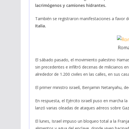
lacrimógenos y camiones hidrantes.
También se registraron manifestaciones a favor d
Italia.
Roma,
El sábado pasado, el movimiento palestino Hamas
sin precedentes e infiltró decenas de milicianos en
alrededor de 1.200 civiles en las calles, en sus cas
El primer ministro israelí, Benjamin Netanyahu, dec
En respuesta, el Ejército israelí puso en marcha l
lanzó varias oleadas de ataques aéreos sobre Gaz
El lunes, Israel impuso un bloqueo total a la Franj
alimentos y agua del enclave, donde viven hacinad