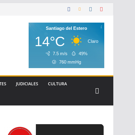
Santiago del Estero
14°C
Claro
7.5 m/s
49%
760
mmHg
TES
JUDICIALES
CULTURA