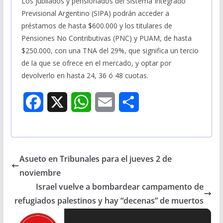
Los jubilados y pensionados del Sistema Integrado
Previsional Argentino (SIPA) podrán acceder a
préstamos de hasta $600.000 y los titulares de
Pensiones No Contributivas (PNC) y PUAM, de hasta
$250.000, con una TNA del 29%, que significa un tercio
de la que se ofrece en el mercado, y optar por
devolverlo en hasta 24, 36 ó 48 cuotas.
F
X
W
E
S
a
h
m
h
c
a
a
a
Asueto en Tribunales para el jueves 2 de
e
t
i
r
noviembre
b
s
l
e
Israel vuelve a bombardear campamento de
refugiados palestinos y hay “decenas” de muertos
o
A
o
p