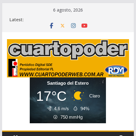
Skip
6 agosto, 2026
to
Latest:
content
Santiago del Estero
17°C
Claro
4.6 m/s
94%
750
mmHg