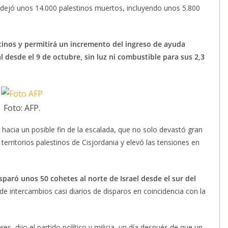
dejó unos 14.000 palestinos muertos, incluyendo unos 5.800
stinos y permitirá un incremento del ingreso de ayuda
 desde el 9 de octubre, sin luz ni combustible para sus 2,3
Foto: AFP.
acia un posible fin de la escalada, que no solo devastó gran
territorios palestinos de Cisjordania y elevó las tensiones en
paró unos 50 cohetes al norte de Israel desde el sur del
de intercambios casi diarios de disparos en coincidencia con la
s, dijo el partido político y milicia, un día después de que un