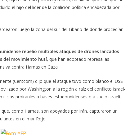
uido el hijo del líder de la coalición política encabezada por
mbardearon luego la zona del sur del Líbano de donde procedían
unidense repelió múltiples ataques de drones lanzados
s del movimiento hutí
, que han adoptado represalias
ensiva contra Hamas en Gaza.
riente (Centcom) dijo que el ataque tuvo como blanco el USS
lizado por Washington a la región a raíz del conflicto Israel-
ilicias proiraníes a bases estadounidenses o a suelo israelí.
, que, como Hamas, son apoyados por Irán, capturaron un
pulantes en el mar Rojo.