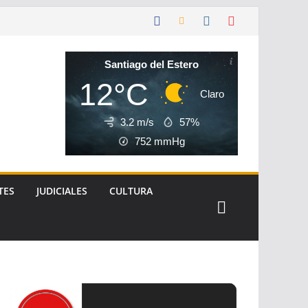
Santiago del Estero
12°C
Claro
3.2 m/s
57%
752
mmHg
TES
JUDICIALES
CULTURA