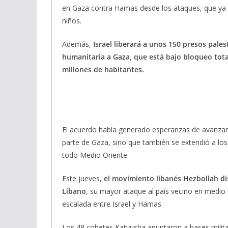
en Gaza contra Hamas desde los ataques, que ya 
niños.
Además,
Israel liberará a unos 150 presos pale
humanitaria a Gaza, que está bajo bloqueo total
millones de habitantes.
El acuerdo había generado esperanzas de avanzar h
parte de Gaza, sino que también se extendió a los 
todo Medio Oriente.
Este jueves,
el movimiento libanés Hezbollah dis
Líbano
, su mayor ataque al país vecino en medio 
escalada entre Israel y Hamas.
Los 48 cohetes Katyusha apuntaron a bases militare