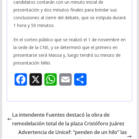
candidatos contarán con un minuto inicial de
presentación y dos minutos finales para brindar sus
conclusiones al cierre del debate, que se estipula durará
1 hora y 50 minutos.
En el sorteo público que se realizó el 1 de noviembre en
la sede de la CNE, y se determinó que el primero en
presentarse será Massa y, luego tendrá su minuto de
presentación Milei.
F
X
W
E
S
a
h
m
h
c
a
a
a
La intendente Fuentes destacó la obra de
e
t
i
r
remodelación total de la plaza Cristóforo Juárez
b
s
l
e
Advertencia de Unicef: “penden de un hilo” las