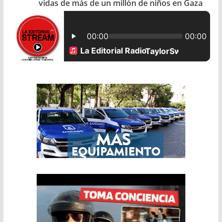
vidas de más de un millón de niños en Gaza
o
A
o
p
k
p