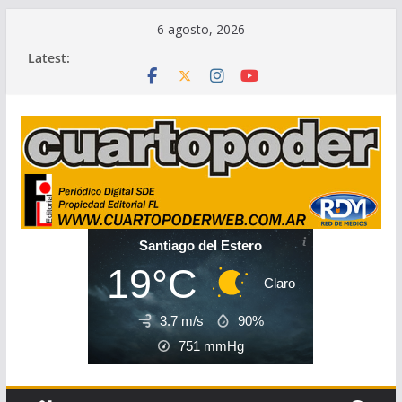
Skip
6 agosto, 2026
to
Latest:
content
Santiago del Estero
19°C
Claro
3.7 m/s
90%
751
mmHg