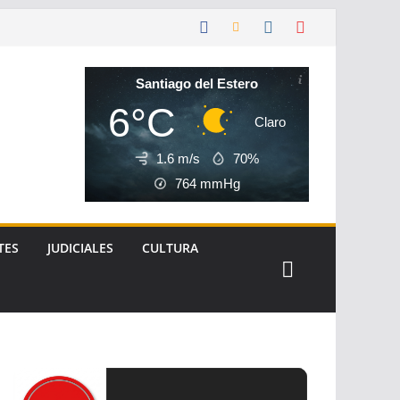
Santiago del Estero
6°C
Claro
1.6 m/s
70%
764
mmHg
TES
JUDICIALES
CULTURA