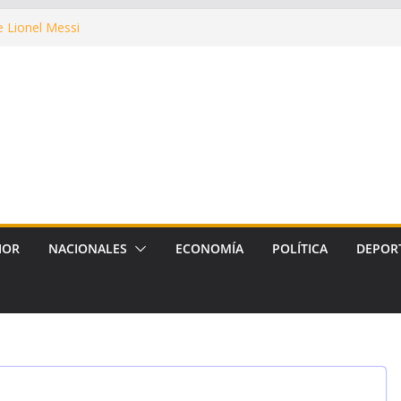
e Lionel Messi
có que se alcanzaron a
as en la ciudad
ada la muestra artística Proyecto
margen de maniobra y la
r la máxima prioridad
king Argentino de Golf Adaptado
ia de 20 competidores
IOR
NACIONALES
ECONOMÍA
POLÍTICA
DEPOR