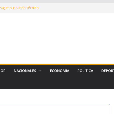
 sigue buscando técnico
iedad privada, pero sin capítulos
go
pidió su libertad y denunció
hibición de la FIFA y podrá
os
quiera”: Zamora defendió la
en el Senado
IOR
NACIONALES
ECONOMÍA
POLÍTICA
DEPOR