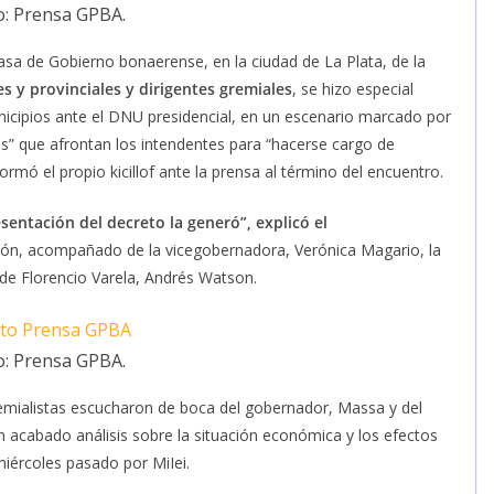
o: Prensa GPBA.
Casa de Gobierno bonaerense, en la ciudad de La Plata, de la
s y provinciales y dirigentes gremiales
, se hizo especial
nicipios ante el DNU presidencial, en un escenario marcado por
ades” que afrontan los intendentes para “hacerse cargo de
rmó el propio kicillof ante la prensa al término del encuentro.
entación del decreto la generó”, explicó el
ión, acompañado de la vicegobernadora, Verónica Magario, la
e de Florencio Varela, Andrés Watson.
o: Prensa GPBA.
gremialistas escucharon de boca del gobernador, Massa y del
 acabado análisis sobre la situación económica y los efectos
iércoles pasado por MiIei.