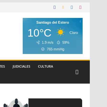
Santiago del Estero
10°C
Claro
1.9 m/s
59%
765
mmHg
TES
JUDICIALES
CULTURA