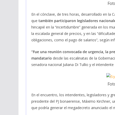
Fot
En el cónclave, de tres horas, desarrollado en la 
que
también participaron legisladores nacionale
hincapié en la “incertidumbre” generada en los mu
la escalada general de precios, y en las “dificult
obligaciones, como el pago de salarios”, según info
“Fue una reunión convocada de urgencia, la pres
mandatario
desde las escalinatas de la Gobernac
senadora nacional Juliana Di Tullio y el intendent
Fot
En el encuentro, los intendentes, legisladores y 
presidente del PJ bonaerense, Máximo Kirchner, un
que podría generar el megadecreto anunciado el m