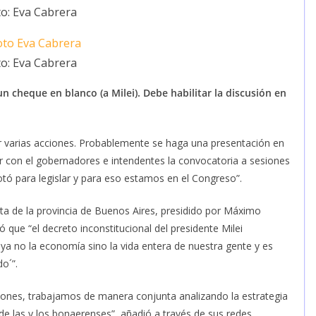
o: Eva Cabrera
o: Eva Cabrera
un cheque en blanco (a Milei). Debe habilitar la discusión en
ar varias acciones. Probablemente se haga una presentación en
r con el gobernadores e intendentes la convocatoria a sesiones
otó para legislar y para eso estamos en el Congreso”.
lista de la provincia de Buenos Aires, presidido por Máximo
que “el decreto inconstitucional del presidente Milei
ya no la economía sino la vida entera de nuestra gente y es
o´”.
iones, trabajamos de manera conjunta analizando la estrategia
de las y los bonaerenses”, añadió a través de sus redes