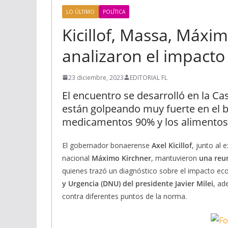
LO ÚLTIMO
POLÍTICA
Kicillof, Massa, Máxi
analizaron el impact
23 diciembre, 2023
EDITORIAL FL
El encuentro se desarrolló en la C
están golpeando muy fuerte en el bo
medicamentos 90% y los alimentos”
El gobernador bonaerense
Axel Kicillof
, junto al 
nacional
Máximo Kirchner
, mantuvieron
una reun
quienes trazó un diagnóstico sobre el impacto ec
y Urgencia (DNU) del presidente Javier Milei
, ad
contra diferentes puntos de la norma.