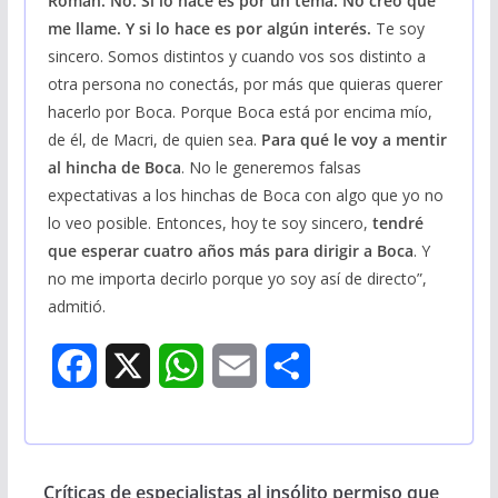
Román. No. Si lo hace es por un tema. No creo que
me llame.
Y si lo hace es por algún interés.
Te soy
sincero. Somos distintos y cuando vos sos distinto a
otra persona no conectás, por más que quieras querer
hacerlo por Boca. Porque Boca está por encima mío,
de él, de Macri, de quien sea.
Para qué le voy a mentir
al hincha de Boca
. No le generemos falsas
expectativas a los hinchas de Boca con algo que yo no
lo veo posible. Entonces, hoy te soy sincero,
tendré
que esperar cuatro años más para dirigir a Boca
. Y
no me importa decirlo porque yo soy así de directo”,
admitió.
F
X
W
E
S
a
h
m
h
c
a
a
a
Críticas de especialistas al insólito permiso que