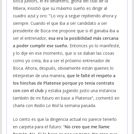
Boca Juniors, el ex delantero, gloria del club de la
Ribera,
insistió que su máximo sueño es dirigir al
cuadro azul y oro:
“
Lo voy a seguir repitiendo ahora y
siempre. Cuando el que iba a ser candidato a ser
presidente de Boca me propone que si él ganaba iba a
ser el entrenador,
esa era la posibilidad más cercana
a poder cumplir ese sueño.
Entonces yo lo manifesté,
y lo dije en ese momento, que si se daban las cosas
como yo creía, iba a ser el próximo entrenador de
Boca. Ahora, después, obviamente están quienes lo
interpretan de una manera,
que le falté el respeto a
los hinchas de Platense porque yo tenía contrato
con con el club
y estaba jugando justo una instancia
también de mi futuro en base a Platense”, comentó en
charla con
Radio La Red
la semana pasada.
Lo cierto es que la dirigencia actual no parece tenerlo
en carpeta para el futuro: “
No creo que me llame