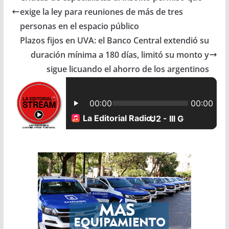
e
t
i
r
exige la ley para reuniones de más de tres
b
s
l
e
personas en el espacio público
Plazos fijos en UVA: el Banco Central extendió su
o
A
duración mínima a 180 días, limitó su monto y
o
p
sigue licuando el ahorro de los argentinos
k
p