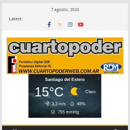
Skip
7 agosto, 2026
to
Latest:
content
Santiago del Estero
15°C
Claro
3.3 m/s
48%
755
mmHg