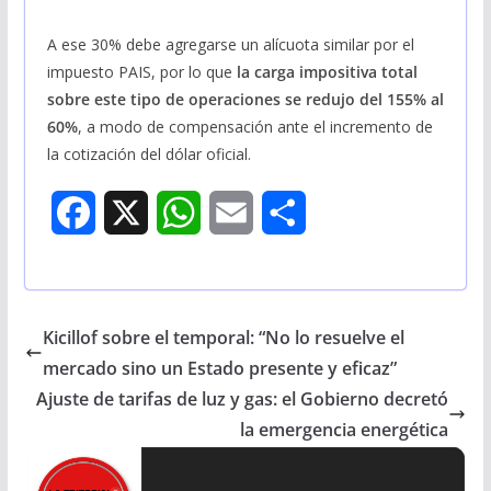
A ese 30% debe agregarse un alícuota similar por el
impuesto PAIS, por lo que
la carga impositiva total
sobre este tipo de operaciones se redujo del 155% al
60%
, a modo de compensación ante el incremento de
la cotización del dólar oficial.
F
X
W
E
S
a
h
m
h
c
a
a
a
Kicillof sobre el temporal: “No lo resuelve el
e
t
i
r
mercado sino un Estado presente y eficaz”
b
s
l
e
Ajuste de tarifas de luz y gas: el Gobierno decretó
la emergencia energética
o
A
o
p