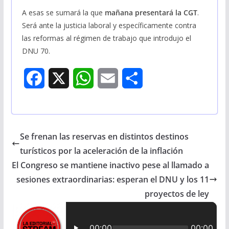
A esas se sumará la que
mañana presentará la CGT
.
Será ante la justicia laboral y específicamente contra
las reformas al régimen de trabajo que introdujo el
DNU 70.
F
X
W
E
S
a
h
m
h
c
a
a
a
Se frenan las reservas en distintos destinos
e
t
i
r
turísticos por la aceleración de la inflación
b
s
l
e
El Congreso se mantiene inactivo pese al llamado a
sesiones extraordinarias: esperan el DNU y los 11
o
A
proyectos de ley
o
p
k
p