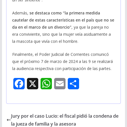
Además,
se destaca como “la primera medida
cautelar de estas características en el país que no se
da en el marco de un divorcio”
, ya que la pareja no
era conviviente, sino que la mujer veía asiduamente a
la mascota que vivía con el hombre.
Finalmente, el Poder Judicial de Corrientes comunicó
que el próximo 7 de marzo de 2024 a las 9 se realizará
la audiencia respectiva con participación de las partes.
F
X
W
E
S
a
h
m
h
c
a
a
a
Jury por el caso Lucio: el fiscal pidió la condena de
e
t
i
r
la jueza de familia y la asesora