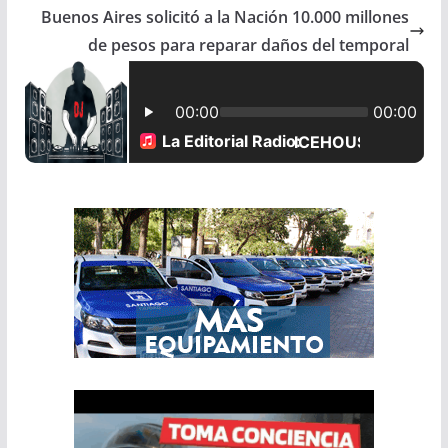
b
s
l
e
Buenos Aires solicitó a la Nación 10.000 millones
de pesos para reparar daños del temporal
o
A
o
p
k
p