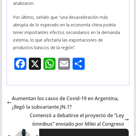
analizaron.
Por último, señaló que “una desaceleración más
abrupta de lo esperado en la economía china podría
tener importantes efectos secundarios en la demanda
externa, lo que afectaría las exportaciones de
productos básicos de la región”.
F
X
W
E
S
a
h
m
h
c
a
a
a
Aumentan los casos de Covid-19 en Argentina,
e
t
i
r
¿llegó la subvariante JN.1?
b
s
l
e
Comenzó a debatirse el proyecto de “Ley
ómnibus” enviado por Milei al Congreso
o
A