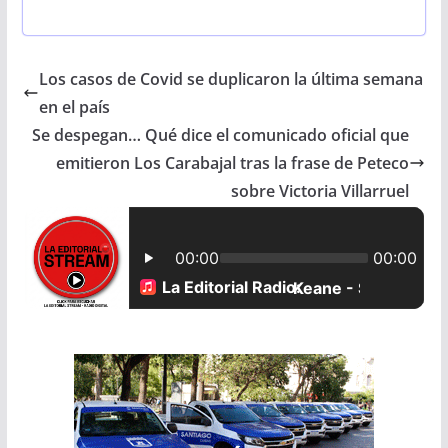
a
h
m
h
c
a
a
a
Los casos de Covid se duplicaron la última semana
e
t
i
r
en el país
b
s
l
e
Se despegan… Qué dice el comunicado oficial que
emitieron Los Carabajal tras la frase de Peteco
o
A
sobre Victoria Villarruel
o
p
k
p