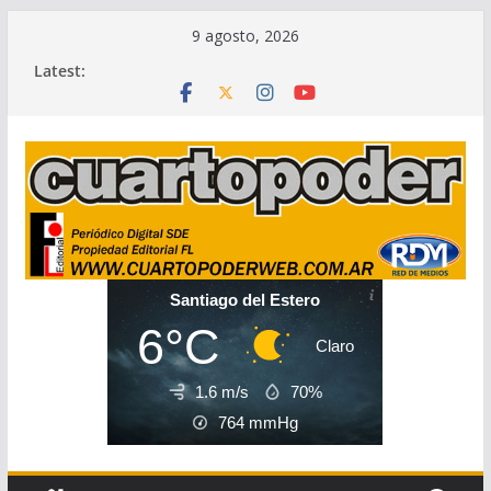
Skip
9 agosto, 2026
to
Latest:
content
Santiago del Estero
6°C
Claro
1.6 m/s
70%
764
mmHg