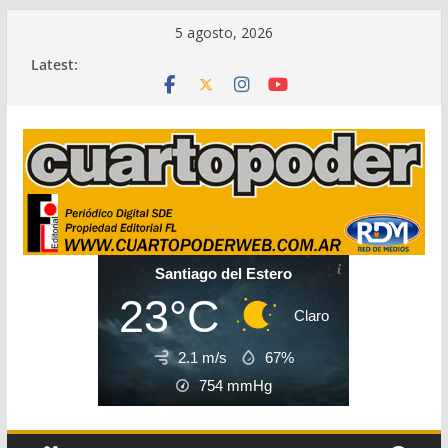
Skip
5 agosto, 2026
to
Latest:
content
Santiago del Estero
23°C
Claro
2.1 m/s
67%
754
mmHg