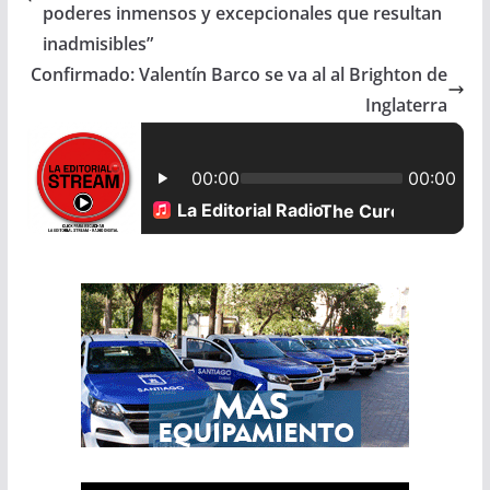
b
s
l
e
poderes inmensos y excepcionales que resultan
inadmisibles”
o
A
Confirmado: Valentín Barco se va al al Brighton de
o
p
Inglaterra
k
p