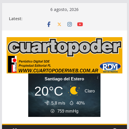
Skip
6 agosto, 2026
to
Latest:
content
Santiago del Estero
20°C
Claro
5.8 m/s
40%
759
mmHg