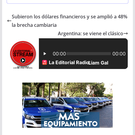
c
a
a
a
Subieron los dólares financieros y se amplió a 48%
e
t
i
r
la brecha cambiaria
b
s
l
e
Argentina: se viene el clásico
o
A
o
p
k
p