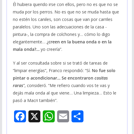
Él hubiera querido irse con ellos, pero no es que no se
muda por los perros. No es que no se muda hasta que
no estén los caniles, son cosas que van por carriles
paralelos. Uno son las adecuaciones de la casa -
pintura-, la compra de colchones y… cómo lo digo
elegantemente…
¿creen en la buena onda o en la
mala onda?…
yo creería”.
Y al ser consultada sobre si se trató de tareas de
“limpiar energías”, Franco respondió: “Sí.
No fue solo
pintar o acondicionar… Se encontraron
cositas
raras
”
, consideró. “Me refiero cuando vos te vas y
dejás mala onda al que viene… Una limpieza… Esto le
pasó a Macri también”.
F
X
W
E
S
a
h
m
h