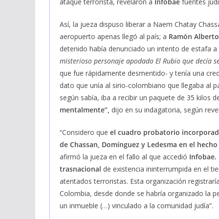
ataque terrorista, revelaron a
Infobae
fuentes judi
Así, la jueza dispuso liberar a Naem Chatay Chassa
aeropuerto apenas llegó al país; a
Ramón Alberto
detenido había denunciado un intento de estafa a 
misterioso personaje apodado El Rubio que decía s
que fue rápidamente desmentido- y tenía una cred
dato que unía al sirio-colombiano que llegaba al pa
según sabía, iba a recibir un paquete de 35 kilo
mentalmente”,
dijo en su indagatoria, según reve
“Considero que
el cuadro probatorio incorporado
de Chassan, Domínguez y Ledesma en el hecho 
afirmó la jueza en el fallo al que accedió
Infobae.
trasnacional
de existencia ininterrumpida en el t
atentados terroristas. Esta organización registraría
Colombia, desde donde se habría organizado la p
un inmueble (…) vinculado a la comunidad judía”.