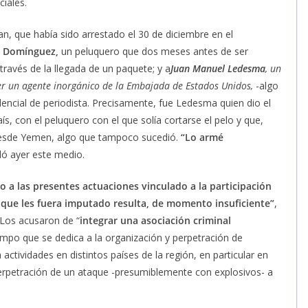
ciales.
n, que había sido arrestado el 30 de diciembre en el
 Domínguez,
un peluquero que dos meses antes de ser
través de la llegada de un paquete; y a
Juan Manuel Ledesma
, un
er un agente inorgánico de la Embajada de Estados Unidos,
-algo
encial de periodista. Precisamente, fue Ledesma quien dio el
ís, con el peluquero con el que solía cortarse el pelo y que,
s desde Yemen, algo que tampoco sucedió.
“Lo armé
ló ayer este medio.
 a las presentes actuaciones vinculado a la participación
que les fuera imputado resulta, de momento insuficiente”
,
Los acusaron de “
integrar una asociación criminal
iempo que se dedica a la organización y perpetración de
 actividades en distintos países de la región, en particular en
erpetración de un ataque -presumiblemente con explosivos- a