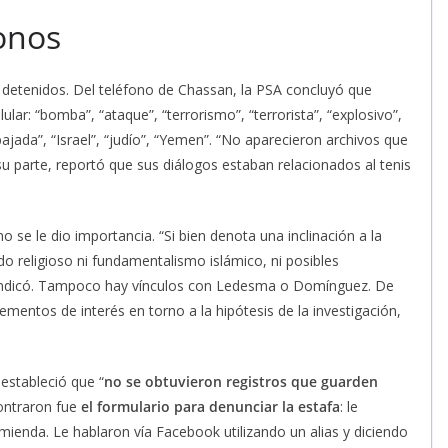
fonos
os detenidos. Del teléfono de Chassan, la PSA concluyó que
lar: “bomba”, “ataque”, “terrorismo”, “terrorista”, “explosivo”,
ajada”, “Israel”, “judío”, “Yemen”. “No aparecieron archivos que
su parte, reportó que sus diálogos estaban relacionados al tenis
 se le dio importancia. “Si bien denota una inclinación a la
o religioso ni fundamentalismo islámico, ni posibles
se indicó. Tampoco hay vínculos con Ledesma o Domínguez. De
entos de interés en torno a la hipótesis de la investigación,
estableció que “
no se obtuvieron registros que guarden
ontraron fue
el formulario para denunciar la estafa
: le
mienda. Le hablaron vía Facebook utilizando un alias y diciendo