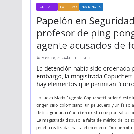
JUDICIALES
LO ÚLTIMO
NACIONALES
Papelón en Seguridad
profesor de ping pong
agente acusados de fo
15 enero, 2024
EDITORIAL FL
La detención había sido ordenada po
embargo, la magistrada Capuchetti,
hay elementos que permitan “corrob
La jueza María
Eugenia Capuchetti
ordenó este 
origen sirio-colombiano, un peluquero y un falso 
de integrar una
célula terrorista
que planeaba com
La magistrada dispuso la
falta de mérito
de los s
prueba realizadas hasta el momento
“no permite