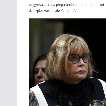
peligrosa, estaría preparando un atentado terrori
de explosivos desde Yemen…”.