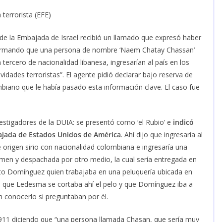
 terrorista (EFE)
 de la Embajada de Israel recibió un llamado que expresó haber
 afirmando que una persona de nombre ‘Naem Chatay Chassan’
rcero de nacionalidad libanesa, ingresarían al país en los
ividades terroristas”. El agente pidió declarar bajo reserva de
mbiano que le había pasado esta información clave. El caso fue
vestigadores de la DUIA: se presentó como ‘el Rubio’ e
indicó
ajada de Estados Unidos de América
. Ahí dijo que ingresaría al
 origen sirio con nacionalidad colombiana e ingresaría una
en y despachada por otro medio, la cual sería entregada en
o Domínguez quien trabajaba en una peluquería ubicada en
ron que Ledesma se cortaba ahí el pelo y que Domínguez iba a
 conocerlo si preguntaban por él.
 911 diciendo que “una persona llamada Chasan, que sería muy