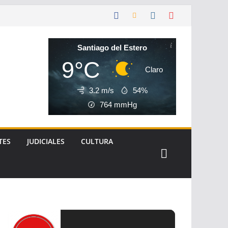
Santiago del Estero
9°C
Claro
3.2 m/s
54%
764
mmHg
TES
JUDICIALES
CULTURA