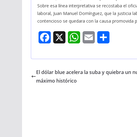
Sobre esa línea interpretativa se recostaba el ofic
laboral, Juan Manuel Domínguez, que la justicia la
contencioso se quedara con la causa promovida p
F
X
W
E
S
a
h
m
h
c
a
a
a
El dólar blue acelera la suba y quiebra un 
e
t
i
r
máximo histórico
b
s
l
e
o
A
o
p
k
p