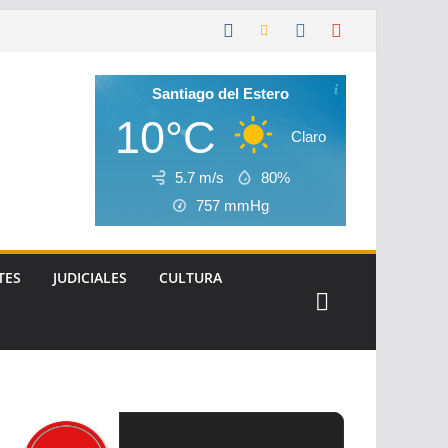
Santiago del Estero
10°C
Claro
5.7 m/s
80%
757
mmHg
TES
JUDICIALES
CULTURA