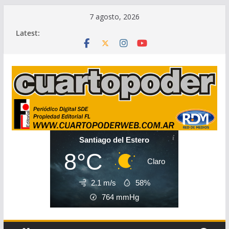
Skip
7 agosto, 2026
to
Latest:
content
Santiago del Estero
8°C
Claro
2.1 m/s
58%
764
mmHg