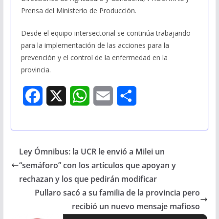
Prensa del Ministerio de Producción.
Desde el equipo intersectorial se continúa trabajando
para la implementación de las acciones para la
prevención y el control de la enfermedad en la
provincia.
F
X
W
E
S
a
h
m
h
c
a
a
a
Ley Ómnibus: la UCR le envió a Milei un
e
t
i
r
“semáforo” con los artículos que apoyan y
b
s
l
e
rechazan y los que pedirán modificar
Pullaro sacó a su familia de la provincia pero
o
A
recibió un nuevo mensaje mafioso
o
p