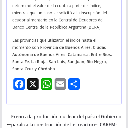
determinó el valor de la cuota a partir del índice,
mientras que un caso se solicitó a la inscripción del
deudor alimentario en la Central de Deudores del
Banco Central de la República Argentina (BCRA).
Las provincias que utilizaron el índice hasta el
momento son P
rovincia de Buenos Aires, Ciudad
Autónoma de Buenos Aires, Catamarca, Entre Ríos,
Santa Fe, La Rioja, San Luis, San Juan, Rio Negro,
Santa Cruz y Córdoba.
F
X
W
E
S
a
h
m
h
c
a
a
a
Freno a la producción nuclear del país: el Gobierno
e
t
i
r
paraliza la construcción de los reactores CAREM-