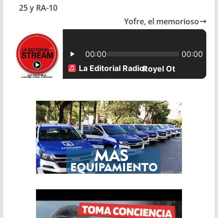
b
s
l
e
25 y RA-10
Yofre, el memorioso
o
A
o
p
k
p