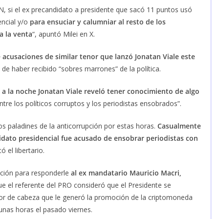
 TN, si el ex precandidato a presidente que sacó 11 puntos usó
ncial y/o
para ensuciar y calumniar al resto de los
a la venta
“, apuntó Milei en X.
e acusaciones de similar tenor que lanzó Jonatan Viale este
 de haber recibido “sobres marrones” de la política.
r a la noche Jonatan Viale reveló tener conocimiento de algo
ntre los políticos corruptos y los periodistas ensobrados”.
 paladines de la anticorrupción por estas horas.
Casualmente
ndidato presidencial fue acusado de ensobrar periodistas con
ó el libertario.
ación para responderle
al ex mandatario Mauricio Macri,
ue el referente del PRO consideró que el Presidente se
lor de cabeza que le generó la promoción de la criptomoneda
unas horas el pasado viernes.