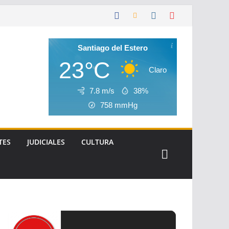
Santiago del Estero
23°C
Claro
7.8 m/s
38%
758
mmHg
TES
JUDICIALES
CULTURA