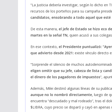
“La Justicia debería investigar, según lo dicho en
recursos de los porteños para su campaña preside
candidatos, ensobrando a todo aquel que esté 
De esta manera,
el jefe de Estado se hizo eco d
martes en la señal TN
, quien acusó a sus colegas
En ese contexto,
el Presidente puntualizó: “Aye
que advierto desde 2021:
existe vínculo directo e
“Sorprende el silencio de muchos autodenominados
eligen omitir que su jefe, cabeza de lista y ca
el dinero de los pagadores de impuestos
“, apunt
Además, Milei destinó algunas líneas de su public
aunque no lo nombró directamente,
luego de q
encuentra “descuidado y mal rodeado”, tras el do
$LIBRA, cuyo precio se disparó y cayó en apenas 