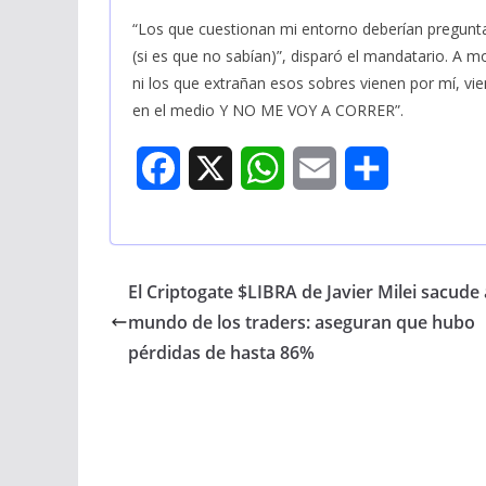
“Los que cuestionan mi entorno deberían pregunt
(si es que no sabían)”, disparó el mandatario. A mo
ni los que extrañan esos sobres vienen por mí, vi
en el medio Y NO ME VOY A CORRER”.
F
X
W
E
S
a
h
m
h
c
a
a
a
El Criptogate $LIBRA de Javier Milei sacude 
e
t
i
r
mundo de los traders: aseguran que hubo
b
s
l
e
pérdidas de hasta 86%
o
A
o
p
k
p