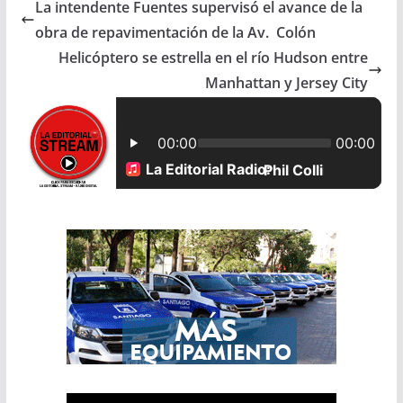
La intendente Fuentes supervisó el avance de la
e
t
i
r
obra de repavimentación de la Av. Colón
b
s
l
e
Helicóptero se estrella en el río Hudson entre
Manhattan y Jersey City
o
A
o
p
k
p