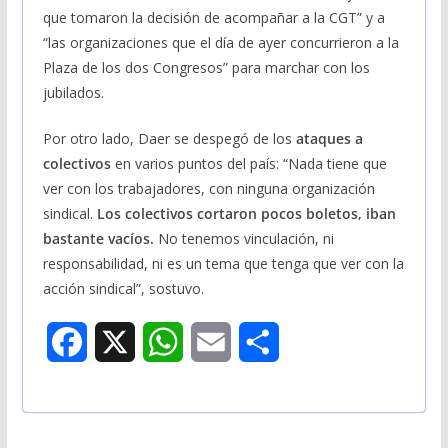
que tomaron la decisión de acompañar a la CGT” y a
“las organizaciones que el día de ayer concurrieron a la
Plaza de los dos Congresos” para marchar con los
jubilados.
Por otro lado, Daer se despegó de los
ataques a
colectivos
en varios puntos del país: “Nada tiene que
ver con los trabajadores, con ninguna organización
sindical.
Los colectivos cortaron pocos boletos, iban
bastante vacíos.
No tenemos vinculación, ni
responsabilidad, ni es un tema que tenga que ver con la
acción sindical”, sostuvo.
F
X
W
E
S
a
h
m
h
c
a
a
a