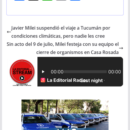
a
h
m
h
c
a
a
a
Javier Milei suspendió el viaje a Tucumán por
e
t
i
r
condiciones climáticas, pero nadie les cree
b
s
l
e
Sin acto del 9 de julio, Milei festeja con su equipo el
cierre de organismos en Casa Rosada
o
A
o
p
k
p