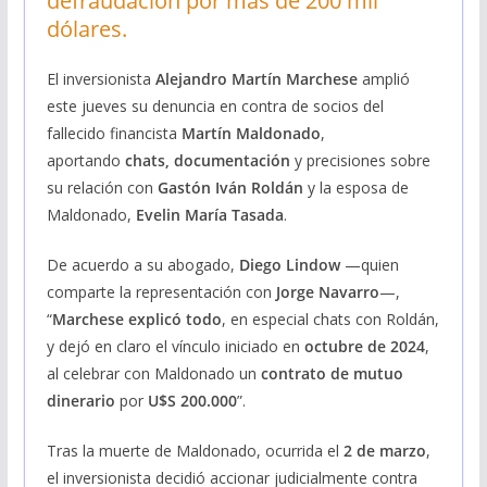
defraudación por más de 200 mil
dólares.
El inversionista
Alejandro Martín Marchese
amplió
este jueves su denuncia en contra de socios del
fallecido financista
Martín Maldonado
,
aportando
chats, documentación
y precisiones sobre
su relación con
Gastón Iván Roldán
y la esposa de
Maldonado,
Evelin María Tasada
.
De acuerdo a su abogado,
Diego Lindow
—quien
comparte la representación con
Jorge Navarro
—,
“
Marchese explicó todo
, en especial chats con Roldán,
y dejó en claro el vínculo iniciado en
octubre de 2024
,
al celebrar con Maldonado un
contrato de mutuo
dinerario
por
U$S 200.000
”.
Tras la muerte de Maldonado, ocurrida el
2 de marzo
,
el inversionista decidió accionar judicialmente contra