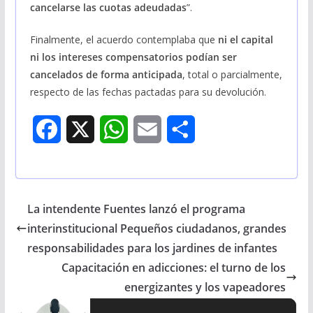
cancelarse las cuotas adeudadas
”.
Finalmente, el acuerdo contemplaba que
ni el capital
ni los intereses compensatorios podían ser
cancelados de forma anticipada
, total o parcialmente,
respecto de las fechas pactadas para su devolución.
F
X
W
E
S
a
h
m
h
c
a
a
a
La intendente Fuentes lanzó el programa
e
t
i
r
interinstitucional Pequeños ciudadanos, grandes
b
s
l
e
responsabilidades para los jardines de infantes
Capacitación en adicciones: el turno de los
o
A
energizantes y los vapeadores
o
p