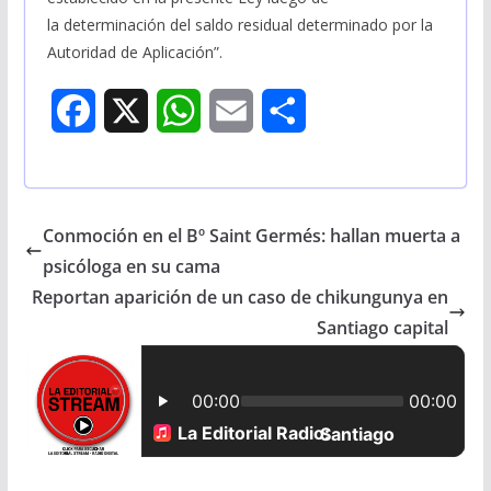
la determinación del saldo residual determinado por la
Autoridad de Aplicación”.
F
X
W
E
S
a
h
m
h
c
a
a
a
Conmoción en el Bº Saint Germés: hallan muerta a
e
t
i
r
psicóloga en su cama
b
s
l
e
Reportan aparición de un caso de chikungunya en
Santiago capital
o
A
o
p
k
p