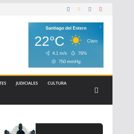
Santiago del Estero
22°C
Claro
4.1 m/s
76%
750
mmHg
TES
JUDICIALES
CULTURA