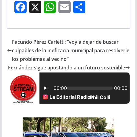
F
X
W
E
S
a
h
m
h
c
a
a
a
Facundo Pérez Carletti: “voy a dejar de buscar
e
t
i
r
culpables de la ineficacia municipal para resolverle
b
s
l
e
los problemas al vecino”
Fernández sigue apostando a un futuro sostenible
o
A
o
p
k
p