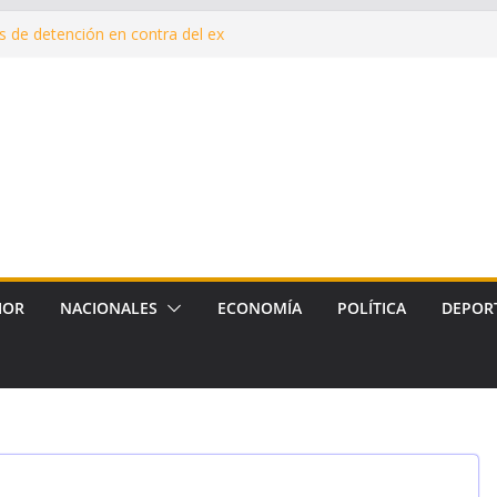
 de detención en contra del ex
qué estamos endeudados?
ón de Mamá”, para cuidar la
 durante y después del embarazo
nte de Malvinas en el corazón
la reposición de más de 120
armiento, Tradición y Smata
IOR
NACIONALES
ECONOMÍA
POLÍTICA
DEPOR