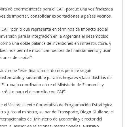
 obra de enorme interés para el CAF, porque una vez finalizada
 vez de importar,
consolidar exportaciones
a países vecinos.
la CAF “por lo que representa en términos de impacto social
inversión para la integración en la Argentina el desembolso
como una doble palanca de inversiones en infraestructura, y
bién nos permite modificar fuentes de financiamiento y usar
iones de capital”.
stuvo que “este financiamiento nos permite seguir
ustentable y sostenible
para los hogares y las industrias del
 El trabajo coordinado entre el Ministerio de Economía y
crédito para el desarrollo con CAF”.
te el Vicepresidente Corporativo de Programación Estratégica
ntro junto al ministro, su par de Transporte,
Diego Giuliano
; el
ternacionales del Ministerio de Economía y director del
erez, el asesor en relaciones internacionales,
Gustavo