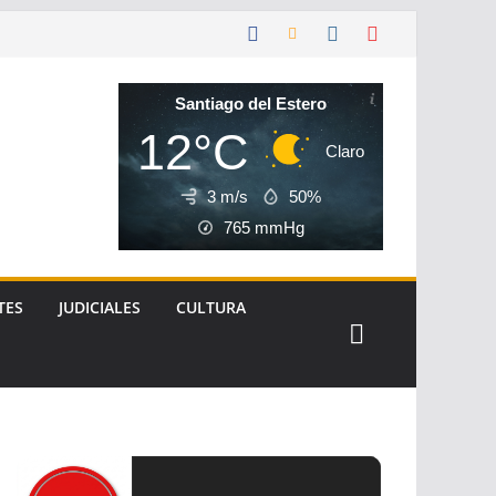
Santiago del Estero
12°C
Claro
3 m/s
50%
765
mmHg
TES
JUDICIALES
CULTURA