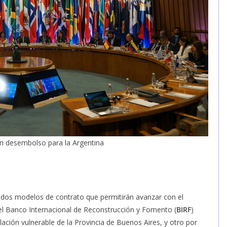
un desembolso para la Argentina
 dos modelos de contrato que permitirán avanzar con el
el Banco Internacional de Reconstrucción y Fomento (
BIRF
)
lación vulnerable de la Provincia de Buenos Aires, y otro por