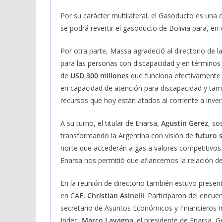
Por su carácter multilateral, el Gasoducto es una
se podrá revertir el gasoducto de Bolivia para, en
Por otra parte, Massa agradeció al directorio de 
para las personas con discapacidad y en términos 
de
USD 300 millones
que funciona efectivamente 
en capacidad de atención para discapacidad y tam
recursos que hoy están atados al corriente a invers
A su turno, el titular de Enarsa,
Agustín Gerez
, so
transformando la Argentina con visión de
futuro s
norte que accederán a gas a valores competitivos.
Enarsa nos permitió que afiancemos la relación de 
En la reunión de directorio también estuvo presen
en CAF,
Christian Asinelli
. Participaron del encue
secretario de Asuntos Económicos y Financieros In
Indec,
Marco Lavagna
; el presidente de Enarsa, G