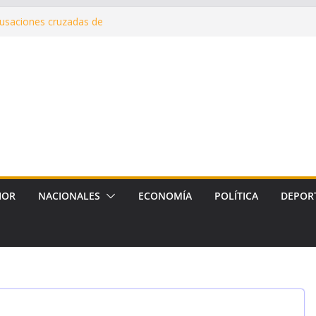
nes del Hospital Zonal de
cusaciones cruzadas de
 la intervención de la Dirección
mantenimiento de calles con
uerto, Vinalar, Juan XXIII y
 drenajes pluviales
erna en Fernández
IOR
NACIONALES
ECONOMÍA
POLÍTICA
DEPOR