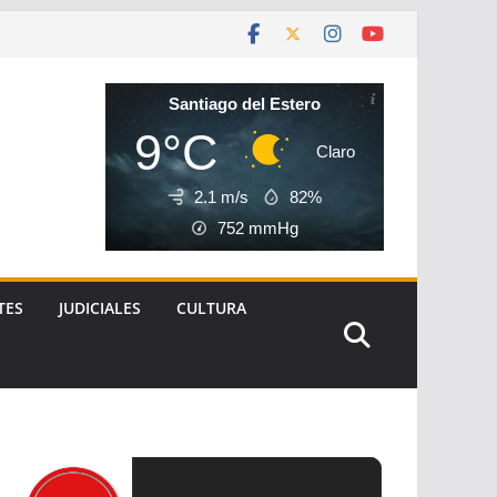
Santiago del Estero
9°C
Claro
2.1 m/s
82%
752
mmHg
TES
JUDICIALES
CULTURA