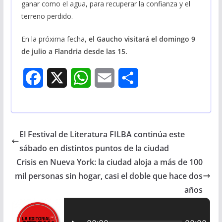
ganar como el agua, para recuperar la confianza y el
terreno perdido.
En la próxima fecha,
el Gaucho visitará el domingo 9
de julio a Flandria desde las 15.
F
X
W
E
S
a
h
m
h
c
a
a
a
El Festival de Literatura FILBA continúa este
e
t
i
r
sábado en distintos puntos de la ciudad
b
s
l
e
Crisis en Nueva York: la ciudad aloja a más de 100
mil personas sin hogar, casi el doble que hace dos
o
A
años
o
p
k
p