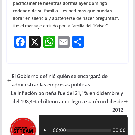
pacíficamente mientras dormía ayer domingo,
rodeado de su familia. Les pedimos que puedan
llorar en silencio y abstenerse de hacer preguntas”
,
fue el mensaje emitido por la familia del “Kaiser”.
F
X
W
E
S
a
h
m
h
c
a
a
a
El Gobierno definió quién se encargará de
e
t
i
r
administrar las empresas públicas
b
s
l
e
La inflación porteña fue del 21,1% en diciembre y
del 198,4% el último año: llegó a su récord desde
o
A
2012
o
p
k
p