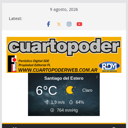
Skip
9 agosto, 2026
to
Latest:
content
Santiago del Estero
6°C
Claro
1.9 m/s
64%
764
mmHg