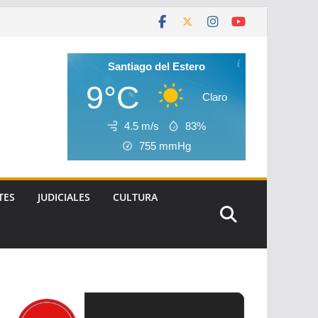
Santiago del Estero
9°C
Claro
4.5 m/s
83%
755
mmHg
TES
JUDICIALES
CULTURA