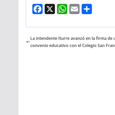
F
X
W
E
S
a
h
m
h
c
a
a
a
La intendente Iturre avanzó en la firma de 
e
t
i
r
convenio educativo con el Colegio San Fran
b
s
l
e
o
A
o
p
k
p