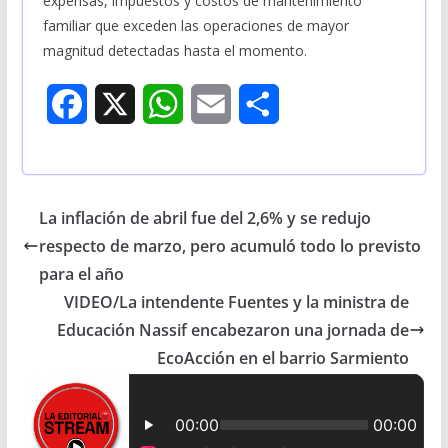
expensas, impuestos y costos de mantenimiento
familiar que exceden las operaciones de mayor
magnitud detectadas hasta el momento.
F
X
W
E
S
a
h
m
h
c
a
a
a
La inflación de abril fue del 2,6% y se redujo
e
t
i
r
respecto de marzo, pero acumuló todo lo previsto
b
s
l
e
para el año
VIDEO/La intendente Fuentes y la ministra de
o
A
Educación Nassif encabezaron una jornada de
o
p
EcoAcción en el barrio Sarmiento
k
p